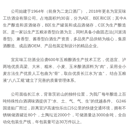
公司始建于1964年（前身为二龙口酒厂），2018年更名为宜宾味
工坊酒业有限公司。占地面积约30亩，分为A区、B区和C区；其中A
生产酿造和原酒储存，B区生产罐装和成品酒储存，C区为生产酿造
区。是一家以生产五粮浓香型白酒为主，同时具备小曲固态法(川派清
香型)、兼香型、酱香型白酒生产资质，多品类产品供销为核心，集原
酒酿造、成品酒OEM、产品包装定制设计的精品企业。
宜宾味工坊酒业沿袭600年五粮酿酒生产技术工艺，优选宜、泸
两地优质高梁、大米、糯米、小麦、玉米酿酒原料为“肉”，采用全小
麦古法生产优质人工包曲为“骨”，取自优质长江水为“血”， 结合五粮
液“八八工规”建立了完善的质量管理体系。
公司面临长江水，背靠茨岩山的独特位置，为我厂每年酿造上百
吨特殊性白酒调味酒提供了“水、土、气、气、生”的优越条件。 G246
国道贴厂而过，距离宜泸高速怡乐出口5公里的快捷交通环境，拥有不
锈钢储酒罐近80个，土陶坛近2000个，可储酒量达3000余吨，全自
动化包装生产线，年包装量可达30万件以上。